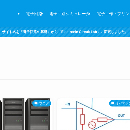
電子回路
電子回路シミュレータ
電子工作・プリン
サイト名を「電子回路の基礎」から「Electronic Circuit Lab」に変更しました。
ブログ
オペアン